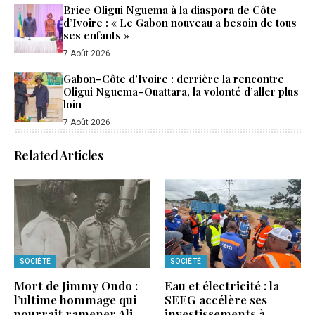
Brice Oligui Nguema à la diaspora de Côte
d’Ivoire : « Le Gabon nouveau a besoin de tous
ses enfants »
7 Août 2026
Gabon–Côte d’Ivoire : derrière la rencontre
Oligui Nguema–Ouattara, la volonté d’aller plus
loin
7 Août 2026
Related Articles
SOCIÉTÉ
SOCIÉTÉ
Mort de Jimmy Ondo :
Eau et électricité : la
l’ultime hommage qui
SEEG accélère ses
pourrait ramener Ali
investissements à