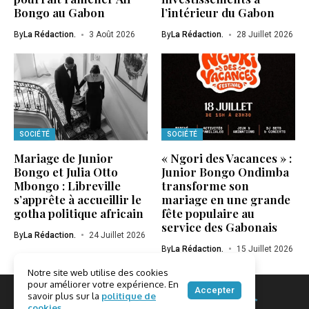
Bongo au Gabon
l’intérieur du Gabon
By
La Rédaction.
3 Août 2026
By
La Rédaction.
28 Juillet 2026
SOCIÉTÉ
SOCIÉTÉ
Mariage de Junior
« Ngori des Vacances » :
Bongo et Julia Otto
Junior Bongo Ondimba
Mbongo : Libreville
transforme son
s’apprête à accueillir le
mariage en une grande
gotha politique africain
fête populaire au
service des Gabonais
By
La Rédaction.
24 Juillet 2026
By
La Rédaction.
15 Juillet 2026
Notre site web utilise des cookies
pour améliorer votre expérience. En
Accepter
savoir plus sur la
politique de
cookies