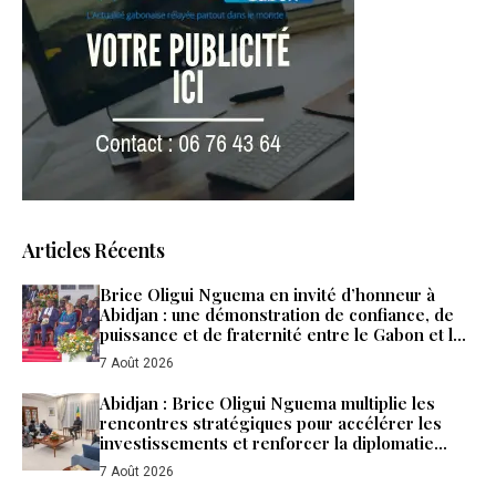
Articles Récents
Brice Oligui Nguema en invité d’honneur à
Abidjan : une démonstration de confiance, de
puissance et de fraternité entre le Gabon et la
Côte d’Ivoire
7 Août 2026
Abidjan : Brice Oligui Nguema multiplie les
rencontres stratégiques pour accélérer les
investissements et renforcer la diplomatie
économique du Gabon
7 Août 2026