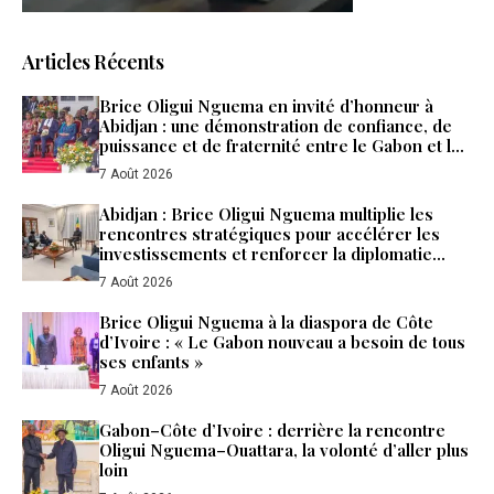
Articles Récents
Brice Oligui Nguema en invité d’honneur à
Abidjan : une démonstration de confiance, de
puissance et de fraternité entre le Gabon et la
Côte d’Ivoire
7 Août 2026
Abidjan : Brice Oligui Nguema multiplie les
rencontres stratégiques pour accélérer les
investissements et renforcer la diplomatie
économique du Gabon
7 Août 2026
Brice Oligui Nguema à la diaspora de Côte
d’Ivoire : « Le Gabon nouveau a besoin de tous
ses enfants »
7 Août 2026
Gabon–Côte d’Ivoire : derrière la rencontre
Oligui Nguema–Ouattara, la volonté d’aller plus
loin