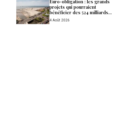
Euro-obligation : les grands
projets qui pourraient
bénéficier des 524 milliards
de FCFA levés par le Gabon
4 Août 2026