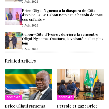
7 Août 2026
Brice Oligui Nguema à la diaspora de Côte
d’Ivoire : « Le Gabon nouveau a besoin de tous
ses enfants »
7 Août 2026
Gabon–Côte d’Ivoire : derrière la rencontre
Oligui Nguema–Ouattara, la volonté d’aller plus
loin
7 Août 2026
Related Articles
ECONOMIE
ECONOMIE
Brice Oligui Nguema
Pétrole et gaz : Brice