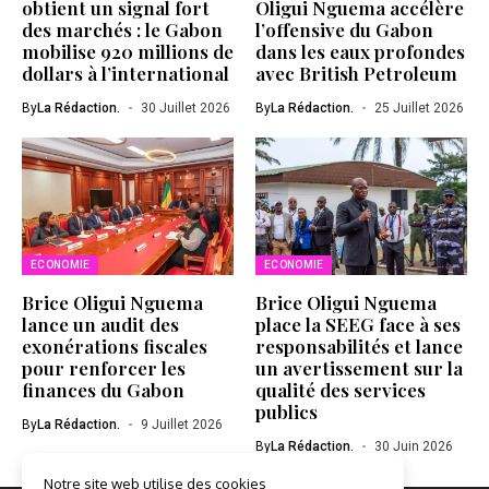
obtient un signal fort
Oligui Nguema accélère
des marchés : le Gabon
l’offensive du Gabon
mobilise 920 millions de
dans les eaux profondes
dollars à l’international
avec British Petroleum
By
La Rédaction.
30 Juillet 2026
By
La Rédaction.
25 Juillet 2026
ECONOMIE
ECONOMIE
Brice Oligui Nguema
Brice Oligui Nguema
lance un audit des
place la SEEG face à ses
exonérations fiscales
responsabilités et lance
pour renforcer les
un avertissement sur la
finances du Gabon
qualité des services
publics
By
La Rédaction.
9 Juillet 2026
By
La Rédaction.
30 Juin 2026
Notre site web utilise des cookies