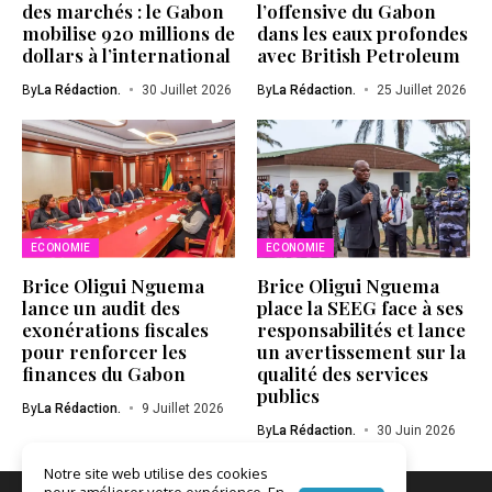
des marchés : le Gabon
l’offensive du Gabon
mobilise 920 millions de
dans les eaux profondes
dollars à l’international
avec British Petroleum
By
La Rédaction.
30 Juillet 2026
By
La Rédaction.
25 Juillet 2026
ECONOMIE
ECONOMIE
Brice Oligui Nguema
Brice Oligui Nguema
lance un audit des
place la SEEG face à ses
exonérations fiscales
responsabilités et lance
pour renforcer les
un avertissement sur la
finances du Gabon
qualité des services
publics
By
La Rédaction.
9 Juillet 2026
By
La Rédaction.
30 Juin 2026
Notre site web utilise des cookies