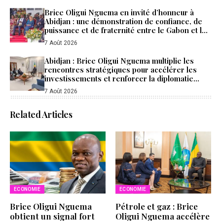
Brice Oligui Nguema en invité d’honneur à
Abidjan : une démonstration de confiance, de
puissance et de fraternité entre le Gabon et la
Côte d’Ivoire
7 Août 2026
Abidjan : Brice Oligui Nguema multiplie les
rencontres stratégiques pour accélérer les
investissements et renforcer la diplomatie
économique du Gabon
7 Août 2026
Related Articles
ECONOMIE
ECONOMIE
Brice Oligui Nguema
Pétrole et gaz : Brice
obtient un signal fort
Oligui Nguema accélère